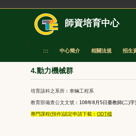
跳
到
主
師資培育中心
要
內
容
區
%
:::
中心簡介
相關法規
招生
4.動力機械群
培育該科之系所
︰車輛工程系
教育部備查公文文號
︰
108
年8
月5
日臺教師(
二)
字
專門課程
(
預作
)
認定申請下載
︰
ODT
檔