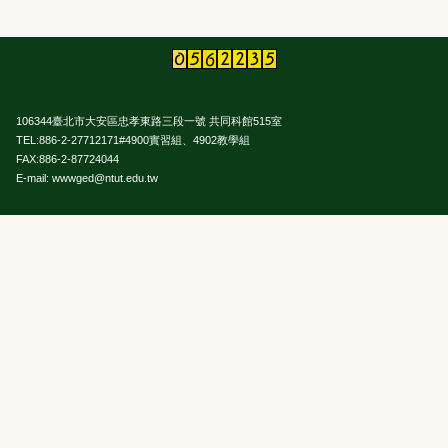
106344臺北市大安區忠孝東路三段一號 共同科館515室
TEL:886-2-27712171#4900實習組、4902教學組
FAX:886-2-87724044
E-mail: wwwged@ntut.edu.tw