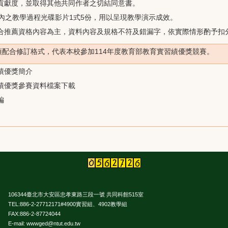
貢獻度，並取得其他共同作者之切結同意書。
以內之教學過程光碟影片1式5份，用以呈現教學演示成效。
合推薦資格內容為主，資料內容及規格不符及錯漏字，依實際情形酌予扣
須配合修訂格式，代表本校參加114年度教育部教育實習績優獎競賽。
績優獎簡介
績優獎參賽資料檔案下載
編
106344臺北市大安區忠孝東路三段一號 共同科館515室
TEL:886-2-27712171#4900實習組、4902教學組
FAX:886-2-87724044
E-mail: wwwged@ntut.edu.tw