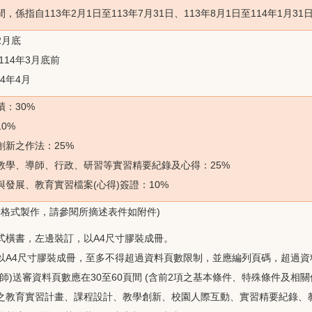
，係指自113年2月1日至113年7月31日、113年8月1日至114年1月
2月底
114年3月底前
4年4月
：30%
0%
創新之作法：25%
教學、導師、行政、研習等實習精要紀錄及心得：25%
發展、教育實習檔案(心得)簽證：10%
獎格式製作，請參閱所摘述表件如附件)
式橫書，左邊裝訂，以A4尺寸膠裝成冊。
以A4尺寸膠裝成冊，至多不得超過資料頁數限制，並應編列頁碼，超過資
師)送審資料頁數應在30至60頁間 (含前2項之基本條件、特殊條件及相關
之教育實習計畫、課程設計、教學創新、校園人際互動、實習精要紀錄、