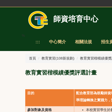
跳
到
主
師資培育中心
要
內
容
區
%
:::
中心簡介
相關法規
招生
首頁
教育實習(108新規劃)
教育實習楷模績優獎
教育實習楷模績優獎評選計畫
目的
配合教育部為鼓勵師資
準理論轉換之實踐力，
參加對象及資格
本校實習學生於