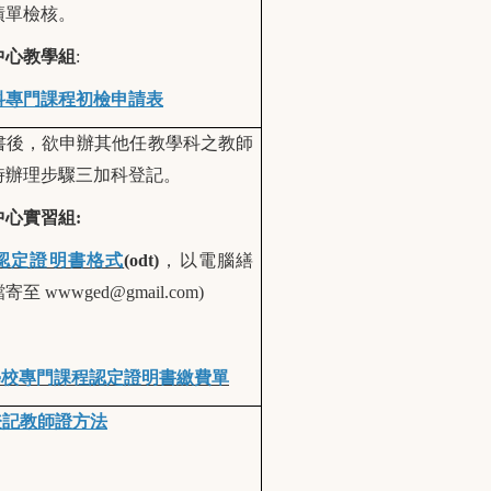
績單檢核。
中心教學組
:
科專門課程初檢申請表
書後，欲申辦其他任教學科之教師
時辦理步驟三加科登記。
心實習組:
認定證明書格式
(odt)
，以電腦繕
wwwged@gmail.com)
學校專門課程認定證明書繳費單
登記教師證方法
：