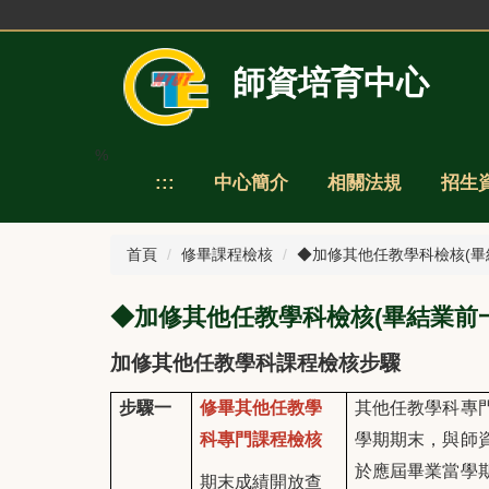
跳
到
主
師資培育中心
要
內
容
區
%
:::
中心簡介
相關法規
招生
首頁
修畢課程檢核
◆加修其他任教學科檢核(畢
◆加修其他任教學科檢核(畢結業前
加修其他任教學科課程檢核步驟
步驟一
修畢其他任教學
其他任教學科專
科專門課程檢核
學期期末，與師
於應屆畢業當學
期末成績開放查