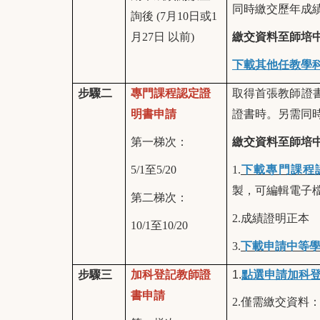
同時繳交歷年成
詢後 (7月10日或1
月27日 以前)
繳交資料至師培
下載其他任教學
步驟二
專門課程認定證
取得首張教師證
明書申請
證書時。另需同
第一梯次：
繳交資料至師培中
5/1至5/20
1.
下載專門課程
製，可編輯電子檔寄至 
第二梯次：
2.成績證明正本
10/1至10/20
3.
下載申請中等
步驟三
加科登記教師證
1.
點選申請加科
書申請
2.僅需繳交資料