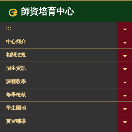
跳
師資培育中心
到
主
要
:::
內
容
區
中心簡介
相關法規
招生資訊
課程教學
修畢檢核
學生園地
實習輔導