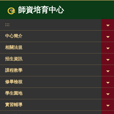
跳
師資培育中心
到
主
要
:::
內
容
區
中心簡介
相關法規
招生資訊
課程教學
修畢檢核
學生園地
實習輔導