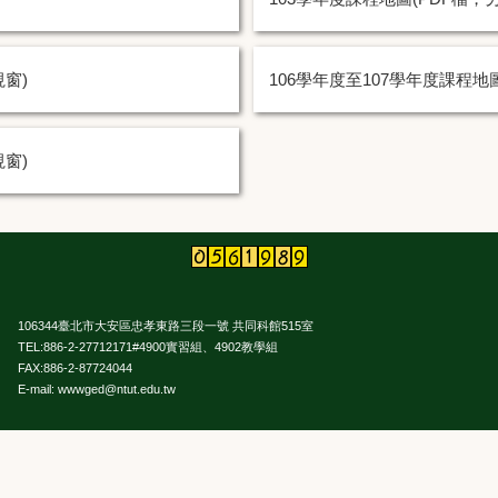
視窗)
106學年度至107學年度課程地
視窗)
106344臺北市大安區忠孝東路三段一號 共同科館515室
TEL:886-2-27712171#4900實習組、4902教學組
FAX:886-2-87724044
E-mail: wwwged@ntut.edu.tw