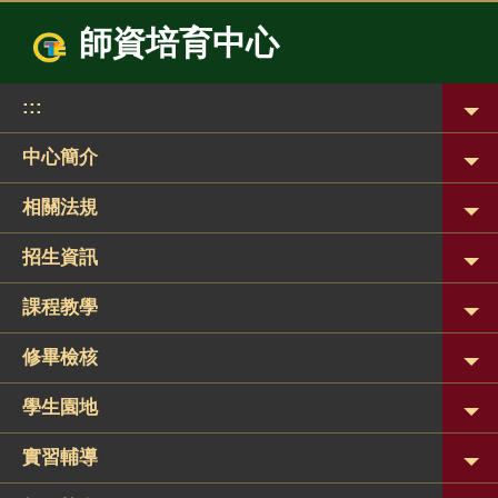
跳
師資培育中心
到
主
要
:::
內
容
區
中心簡介
相關法規
招生資訊
課程教學
修畢檢核
學生園地
實習輔導