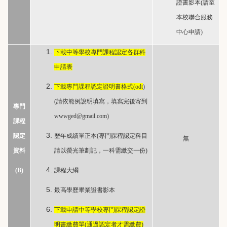
證書影本(請至
本校聯合服務
中心申請)
下載中等學校專門課程認定各群科
申請表
下載
專門課程認定證明書格式(odt
)
(請依範例說明填寫，填寫完後寄到
專門
wwwged@gmail.com
)
課程
認定
歷年成績單正本(專門課程認定科目
無
資料
請以螢光筆劃記，一科需繳交一份)
(B)
課程大綱
最高學歷畢業證書影本
下載申請中等學校專門課程認定證
明書繳費單(通過認定者才需繳費)