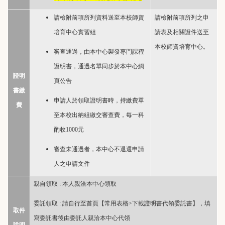
請檢附前項所列資料送至本校師資
請檢附前項所列之申
培育中心實習組
請表及相關證件送至
本校師資培育中心。
審查通過，由本中心製發專門課程
證明書，通過名單同步於本中心網
證明
頁公告
書繳
申請人於領取證明書時，持繳費單
費
至本校出納組繳交審查費，每一科
酌收1000元
審查未通過者，本中心不退還申請
人之申請文件
親自領取 : 本人親洽本中心領取
委託領取 : 請自行至首頁【常用表格>下載證明書代領委託書】，填
取件
寫委託書後由委託人親洽本中心代領