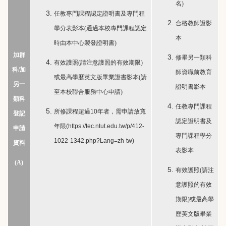
名)
任教專門課程認定證明書及專門程
合格教師證影
學分表影本(通過本校專門課程認定
本
時由本中心製發證明書)
加群
修畢另一類科
有效護照(請注意護照的有效期限)
科
/
加
師資職前教育
或最高學歷英文版畢業證書影本(請
另一
證明書影本
至本校聯合服務中心申請)
類科
任教專門課程
所修課程超過10年者，需申請放寬
登記
認定證明書及
年限(
https://tec.ntut.edu.tw/p/412-
申請
專門課程學分
1022-1342.php?Lang=zh-tw
)
資料
表影本
(A)
有效護照(請注
意護照的有效
期限)或最高學
歷英文版畢業