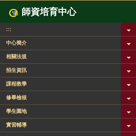
跳
師資培育中心
到
主
要
:::
內
容
區
中心簡介
相關法規
招生資訊
課程教學
修畢檢核
學生園地
實習輔導