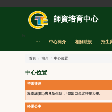
跳
到
主
師資培育中心
要
內
容
區
%
:::
中心簡介
相關法規
招生
首頁
簡介
中心位置
中心位置
搭乘捷運
板南線(BL)
忠孝新生站，4號出口台北科技大學。
搭乘公車