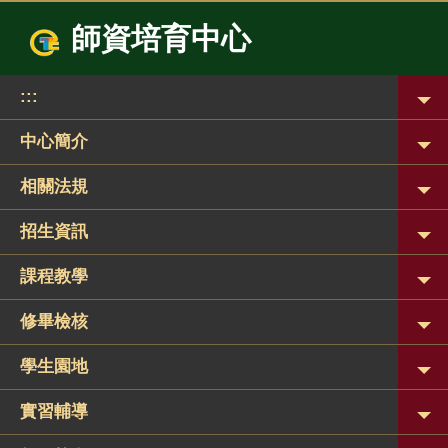
跳
師資培育中心
到
主
要
:::
內
容
區
中心簡介
相關法規
招生資訊
課程教學
修畢檢核
學生園地
實習輔導