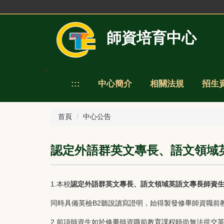
跳
到
主
師資培育中心
要
內
容
區
%
:::
中心簡介
相關法規
招生
首頁
中心公告
認定外語群英文專長、語文領域
1.本校
認定外語群英文專長、語文領域英語文專長師資
同時具備英檢B2聽說讀寫證明，始得製發修畢師資職前
2.前項師資生如於修畢師資職前教育課程時尚無法提交英