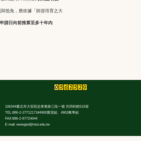
認與抵免，應依據「師資培育之大
申請日向前推算至多十年內
106344臺北市大安區忠孝東路三段一號 共同科館515室
TEL:886-2-27712171#4900實習組、4902教學組
FAX:886-2-87724044
E-mail: wwwged@ntut.edu.tw