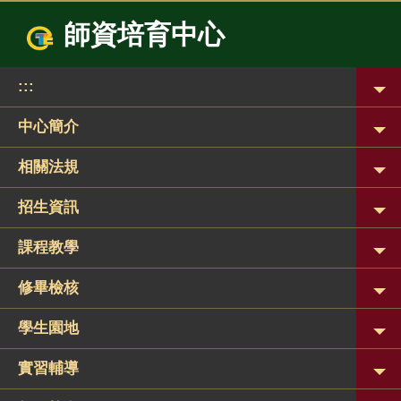
跳
師資培育中心
到
主
要
:::
內
容
區
中心簡介
相關法規
招生資訊
課程教學
修畢檢核
學生園地
實習輔導